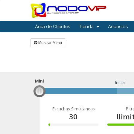
Área de Clientes
Tienda
Anuncios
Mostrar Menú
Mini
Mini
Inicial
Escuchas Simultaneas
Bitr
30
Ilim
3%
100%
Complete
Comple