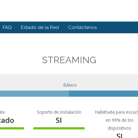
FAQ
Estado de la Red
Contáctenos
STREAMING
Básico
ate
Soporte de instalación
Habilitada para escu
itado
SI
en 99% de los
100%
dispositivos
te
Complete
SI